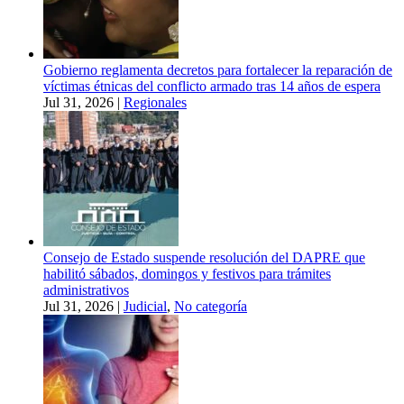
Gobierno reglamenta decretos para fortalecer la reparación de
víctimas étnicas del conflicto armado tras 14 años de espera
Jul 31, 2026
|
Regionales
Consejo de Estado suspende resolución del DAPRE que
habilitó sábados, domingos y festivos para trámites
administrativos
Jul 31, 2026
|
Judicial
,
No categoría