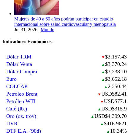
Mujeres de 40 a 60 años podrán participar en estudio
internacional sobre salud cardiovascular y menopausia
Jul 31, 2026
|
Mundo
Indicadores Económicos.
Dólar TRM
$3,157.43
▼
Dólar Venta
$3,370.24
▲
Dólar Compra
$3,238.10
▲
Euro
$3,652.18
▲
COLCAP
2,350.44
▲
Petróleo Brent
USD$82.41
▼
Petróleo WTI
USD$77.1
▼
Café (lb.)
USD$315.9
▲
Oro (oz. troy)
USD$4,399.70
▲
UVR
$416.9621
▲
DTF E.A. (90d)
10.34%
▲