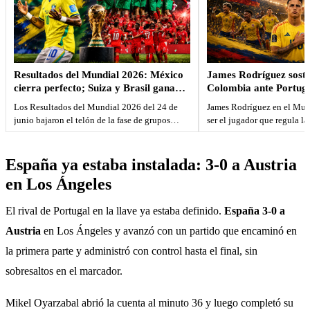
Resultados del Mundial 2026: México
James Rodríguez sostu
cierra perfecto; Suiza y Brasil ganan
Colombia ante Portuga
sus grupos y Messi sigue líder
y la mira puesta en G
Los Resultados del Mundial 2026 del 24 de
James Rodríguez en el Mun
goleador
junio bajaron el telón de la fase de grupos
ser el jugador que regula la
en…
la…
España ya estaba instalada: 3-0 a Austria
en Los Ángeles
El rival de Portugal en la llave ya estaba definido. 
España 3-0 a 
Austria
 en Los Ángeles y avanzó con un partido que encaminó en 
la primera parte y administró con control hasta el final, sin 
sobresaltos en el marcador.
Mikel Oyarzabal abrió la cuenta al minuto 36 y luego completó su 