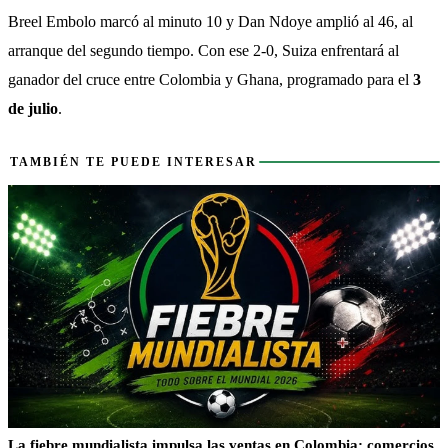
Breel Embolo marcó al minuto 10 y Dan Ndoye amplió al 46, al 
arranque del segundo tiempo. Con ese 2-0, Suiza enfrentará al 
ganador del cruce entre Colombia y Ghana, programado para el 
3 
de julio
.
También te puede interesar
TAMBIÉN TE PUEDE INTERESAR
La fiebre mundialista impulsa las ventas en Colombia: comercios