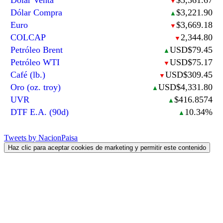
▼
Dólar Compra
$3,221.90
▲
Euro
$3,669.18
▼
COLCAP
2,344.80
▼
Petróleo Brent
USD$79.45
▲
Petróleo WTI
USD$75.17
▼
Café (lb.)
USD$309.45
▼
Oro (oz. troy)
USD$4,331.80
▲
UVR
$416.8574
▲
DTF E.A. (90d)
10.34%
▲
Tweets by NacionPaisa
Haz clic para aceptar cookies de marketing y permitir este contenido