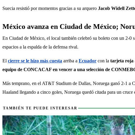
Suecia resistió por momentos gracias a su arquero 
Jacob Widell Zett
México avanza en Ciudad de México; Norueg
En Ciudad de México, el local también celebró su boleto con un 2-0 
espacios a la espalda de la defensa rival.
El 
cierre se le hizo más cuesta
 arriba a 
Ecuador
 con la 
tarjeta roja
equipo de CONCACAF en vencer a una selección de CONMEBOL 
Más temprano, en el AT&T Stadium de Dallas, Noruega ganó 2-1 a Cost
Haaland llegando a cinco goles, Noruega quedó citada para un cruce e
También te puede interesar
TAMBIÉN TE PUEDE INTERESAR