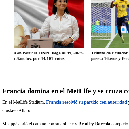
n Perú: la ONPE llega al 99,506%
Triunfo de Ecuador ante Aleman
nchez por 44.101 votos
pase a 16avos y feriado decret
Francia domina en el MetLife y se cruza 
En el MetLife Stadium, 
Francia resolvió su partido con autoridad
 
Gustavo Alfaro.
Mbappé abrió el camino con su doblete y 
Bradley Barcola
 completó 