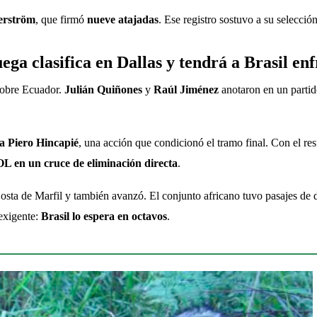
erström
, que firmó 
nueve atajadas
. Ese registro sostuvo a su selecció
a clasifica en Dallas y tendrá a Brasil enf
sobre Ecuador. 
Julián Quiñones
 y 
Raúl Jiménez
 anotaron en un partido
 a Piero Hincapié
, una acción que condicionó el tramo final. Con el re
en un cruce de eliminación directa
.
a de Marfil y también avanzó. El conjunto africano tuvo pasajes de d
xigente: 
Brasil lo espera en octavos
.