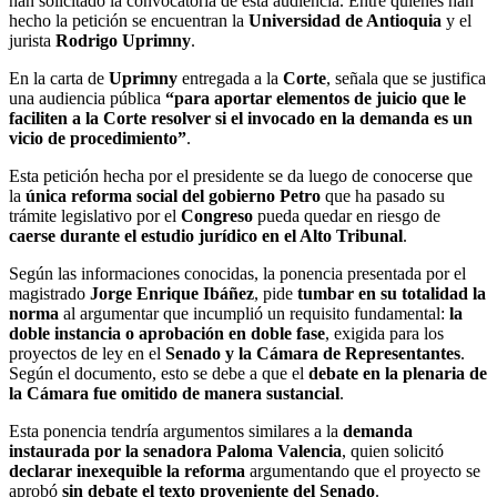
han solicitado la convocatoria de esta audiencia. Entre quienes han
hecho la petición se encuentran la
Universidad de Antioquia
y el
jurista
Rodrigo Uprimny
.
En la carta de
Uprimny
entregada a la
Corte
, señala que se justifica
una audiencia pública
“para aportar elementos de juicio que le
faciliten a la Corte resolver si el invocado en la demanda es un
vicio de procedimiento”
.
Esta petición hecha por el presidente se da luego de conocerse que
la
única reforma social del gobierno Petro
que ha pasado su
trámite legislativo por el
Congreso
pueda quedar en riesgo de
caerse durante el estudio jurídico en el Alto Tribunal
.
Según las informaciones conocidas, la ponencia presentada por el
magistrado
Jorge Enrique Ibáñez
, pide
tumbar en su totalidad la
norma
al argumentar que incumplió un requisito fundamental:
la
doble instancia o aprobación en doble fase
, exigida para los
proyectos de ley en el
Senado y la Cámara de Representantes
.
Según el documento, esto se debe a que el
debate en la plenaria de
la Cámara fue omitido de manera sustancial
.
Esta ponencia tendría argumentos similares a la
demanda
instaurada por la senadora Paloma Valencia
, quien solicitó
declarar inexequible la reforma
argumentando que el proyecto se
aprobó
sin debate el texto proveniente del Senado
.