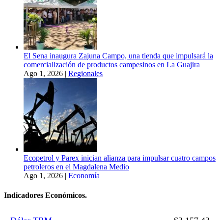
El Sena inaugura Zajuna Campo, una tienda que impulsará la
comercialización de productos campesinos en La Guajira
Ago 1, 2026
|
Regionales
Ecopetrol y Parex inician alianza para impulsar cuatro campos
petroleros en el Magdalena Medio
Ago 1, 2026
|
Economía
Indicadores Económicos.