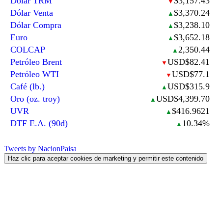
Dólar TRM
$3,157.43
▼
Dólar Venta
$3,370.24
▲
Dólar Compra
$3,238.10
▲
Euro
$3,652.18
▲
COLCAP
2,350.44
▲
Petróleo Brent
USD$82.41
▼
Petróleo WTI
USD$77.1
▼
Café (lb.)
USD$315.9
▲
Oro (oz. troy)
USD$4,399.70
▲
UVR
$416.9621
▲
DTF E.A. (90d)
10.34%
▲
Tweets by NacionPaisa
Haz clic para aceptar cookies de marketing y permitir este contenido