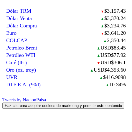
Dólar TRM
$3,157.43
▼
Dólar Venta
$3,370.24
▲
Dólar Compra
$3,234.76
▲
Euro
$3,641.20
▼
COLCAP
2,350.44
▲
Petróleo Brent
USD$83.45
▲
Petróleo WTI
USD$77.92
▲
Café (lb.)
USD$306.1
▼
Oro (oz. troy)
USD$4,353.60
▲
UVR
$416.9098
▲
DTF E.A. (90d)
10.34%
▲
Tweets by NacionPaisa
Haz clic para aceptar cookies de marketing y permitir este contenido