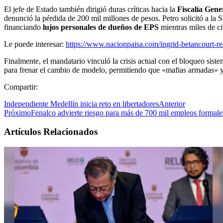
El jefe de Estado también dirigió duras críticas hacia la
Fiscalía Gene
denunció la pérdida de 200 mil millones de pesos.
Petro solicitó a la 
financiando
lujos personales de dueños de EPS
mientras miles de c
Le puede interesar:
https://www.nacionpaisa.com/ingrid-betancourt-rea
Finalmente, el mandatario vinculó la crisis actual con el bloqueo siste
para frenar el cambio de modelo, permitiendo que «mafias armadas» y 
Compartir:
Independiente Medellín inicia reto en libertadores
Anterior
Próximo
Fenalco advierte riesgo para más de 700 mil empleos formale
Artículos Relacionados