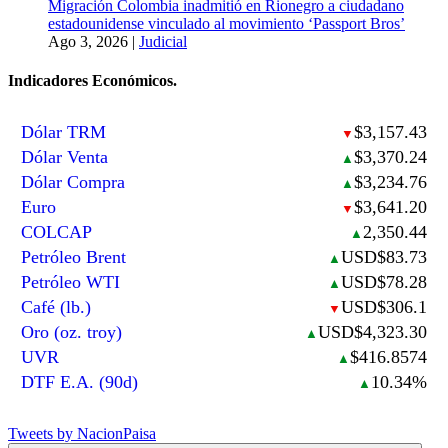
Migración Colombia inadmitió en Rionegro a ciudadano
estadounidense vinculado al movimiento ‘Passport Bros’
Ago 3, 2026
|
Judicial
Indicadores Económicos.
Dólar TRM
$3,157.43
▼
Dólar Venta
$3,370.24
▲
Dólar Compra
$3,234.76
▲
Euro
$3,641.20
▼
COLCAP
2,350.44
▲
Petróleo Brent
USD$83.73
▲
Petróleo WTI
USD$78.28
▲
Café (lb.)
USD$306.1
▼
Oro (oz. troy)
USD$4,323.30
▲
UVR
$416.8574
▲
DTF E.A. (90d)
10.34%
▲
Tweets by NacionPaisa