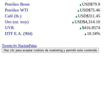
Petróleo Brent
USD$79.9
▲
Petróleo WTI
USD$75.46
▲
Café (lb.)
USD$311.45
▲
Oro (oz. troy)
USD$4,314.10
▲
UVR
$416.8574
▲
DTF E.A. (90d)
10.34%
▲
Tweets by NacionPaisa
Haz clic para aceptar cookies de marketing y permitir este contenido