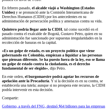
En febrero pasado,
el alcalde viajó a Washington (Estados
Unidos)
y se pronunció ante la Comisión Interamericana de
Derechos Humanos (CIDH) por los antecedentes en su
administración de persecución política y amenazas contra su vida.
Quintero podría llegar ante la CIDH
, tal como sucedió en el
pasado contra el exalcalde de Bogotá, Gustavo Petro, quien en su
administración fue sancionado por supuestas irregularidades en la
recolección de basuras en la capital.
«Es un golpe de estado, es un proyecto político que viene
gobernando en Colombia, empiezan a liquidar a las personas
que piensan diferente. Se ha puesto fuera de la ley, eso se llama
un golpe de estado contra la ciudadanía, es el derecho
fundamental de ser elegido»
, dijo Petro.
En este orden,
el burgomaestre podrá agotar los recursos de
apelación ante la Procaduría
. Y si la decisión es en su contra, se
establecería una tutela; aunque si no prospera este recurso, la CIDH
podría intervenir en esta decisión.
Compartir:
Gobierno, a través del FNG, destinó $64 billones para las empresas