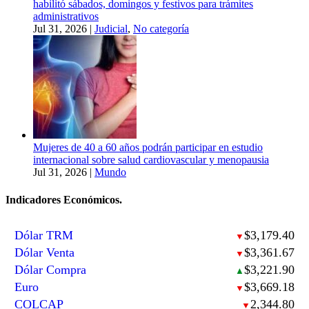
habilitó sábados, domingos y festivos para trámites
administrativos
Jul 31, 2026
|
Judicial
,
No categoría
Mujeres de 40 a 60 años podrán participar en estudio
internacional sobre salud cardiovascular y menopausia
Jul 31, 2026
|
Mundo
Indicadores Económicos.
Dólar TRM
$3,179.40
▼
Dólar Venta
$3,361.67
▼
Dólar Compra
$3,221.90
▲
Euro
$3,669.18
▼
COLCAP
2,344.80
▼