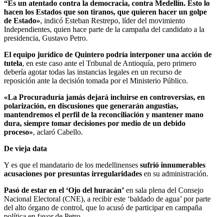
“Es un atentado contra la democracia, contra Medellín. Esto lo
hacen los Estados que son tiranos, que quieren hacer un golpe
de Estado»
, indicó Esteban Restrepo, líder del movimiento
Independientes, quien hace parte de la campaña del candidato a la
presidencia, Gustavo Petro.
El equipo jurídico de Quintero podría interponer una acción de
tutela
, en este caso ante el Tribunal de Antioquía, pero primero
debería agotar todas las instancias legales en un recurso de
reposición ante la decisión tomada por el Ministerio Público.
«La Procuraduría jamás dejará incluirse en controversias, en
polarización, en discusiones que generarán angustias,
mantendremos el perfil de la reconciliación y mantener mano
dura, siempre tomar decisiones por medio de un debido
proceso»
, aclaró Cabello.
De vieja data
Y es que el mandatario de los medellinenses
sufrió innumerables
acusaciones por presuntas irregularidades
en su administración.
Pasó de estar en el ‘Ojo del huracán’
en sala plena del Consejo
Nacional Electoral (CNE), a recibir este ‘baldado de agua’ por parte
del alto órgano de control, que lo acusó de participar en campaña
política en favor de Petro.