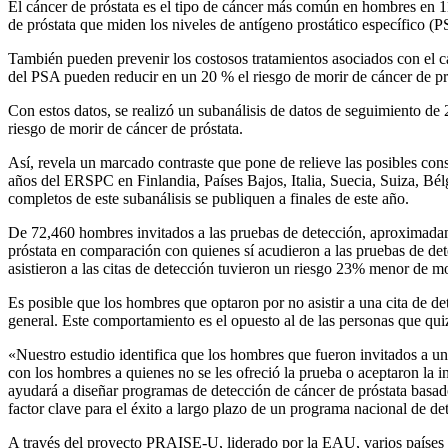
El cáncer de próstata es el tipo de cáncer más común en hombres en 11
de próstata que miden los niveles de antígeno prostático específico 
También pueden prevenir los costosos tratamientos asociados con el 
del PSA pueden reducir en un 20 % el riesgo de morir de cáncer de pr
Con estos datos, se realizó un subanálisis de datos de seguimiento de 
riesgo de morir de cáncer de próstata.
Así, revela un marcado contraste que pone de relieve las posibles con
años del ERSPC en Finlandia, Países Bajos, Italia, Suecia, Suiza, Bé
completos de este subanálisis se publiquen a finales de este año.
De 72,460 hombres invitados a las pruebas de detección, aproximadame
próstata en comparación con quienes sí acudieron a las pruebas de de
asistieron a las citas de detección tuvieron un riesgo 23% menor de m
Es posible que los hombres que optaron por no asistir a una cita de de
general. Este comportamiento es el opuesto al de las personas que qui
«Nuestro estudio identifica que los hombres que fueron invitados a un
con los hombres a quienes no se les ofreció la prueba o aceptaron la 
ayudará a diseñar programas de detección de cáncer de próstata basado
factor clave para el éxito a largo plazo de un programa nacional de de
A través del proyecto PRAISE-U, liderado por la EAU, varios países d