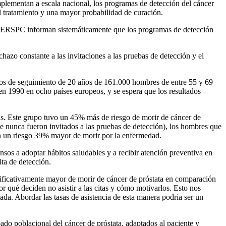
mplementan a escala nacional, los programas de detección del cáncer
l tratamiento y una mayor probabilidad de curación.
el ERSPC informan sistemáticamente que los programas de detección
chazo constante a las invitaciones a las pruebas de detección y el
datos de seguimiento de 20 años de 161.000 hombres de entre 55 y 69
n 1990 en ocho países europeos, y se espera que los resultados
tas. Este grupo tuvo un 45% más de riesgo de morir de cáncer de
e nunca fueron invitados a las pruebas de detección), los hombres que
ron un riesgo 39% mayor de morir por la enfermedad.
nsos a adoptar hábitos saludables y a recibir atención preventiva en
ita de detección.
gnificativamente mayor de morir de cáncer de próstata en comparación
 qué deciden no asistir a las citas y cómo motivarlos. Esto nos
da. Abordar las tasas de asistencia de esta manera podría ser un
do poblacional del cáncer de próstata, adaptados al paciente y