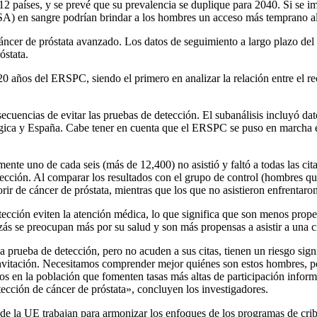
2 países, y se prevé que su prevalencia se duplique para 2040. Si se i
(PSA) en sangre podrían brindar a los hombres un acceso más temprano a
cáncer de próstata avanzado. Los datos de seguimiento a largo plazo d
óstata.
20 años del ERSPC, siendo el primero en analizar la relación entre el re
secuencias de evitar las pruebas de detección. El subanálisis incluyó 
lgica y España. Cabe tener en cuenta que el ERSPC se puso en marcha e
nte uno de cada seis (más de 12,400) no asistió y faltó a todas las ci
tección. Al comparar los resultados con el grupo de control (hombres qu
orir de cáncer de próstata, mientras que los que no asistieron enfrenta
tección eviten la atención médica, lo que significa que son menos prope
zás se preocupan más por su salud y son más propensas a asistir a una c
a prueba de detección, pero no acuden a sus citas, tienen un riesgo si
invitación. Necesitamos comprender mejor quiénes son estos hombres, por
s en la población que fomenten tasas más altas de participación informa
tección de cáncer de próstata», concluyen los investigadores.
e la UE trabajan para armonizar los enfoques de los programas de criba