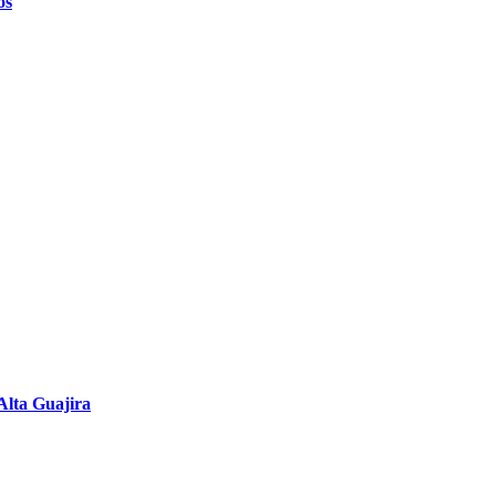
os
Alta Guajira