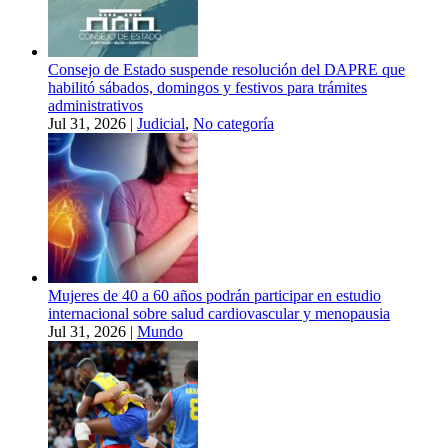
Consejo de Estado suspende resolución del DAPRE que
habilitó sábados, domingos y festivos para trámites
administrativos
Jul 31, 2026
|
Judicial
,
No categoría
Mujeres de 40 a 60 años podrán participar en estudio
internacional sobre salud cardiovascular y menopausia
Jul 31, 2026
|
Mundo