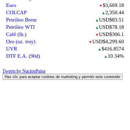
Euro
$3,669.18
▼
COLCAP
2,350.44
▲
Petróleo Brent
USD$83.51
▲
Petróleo WTI
USD$78.18
▲
Café (lb.)
USD$306.1
▼
Oro (oz. troy)
USD$4,299.60
▼
UVR
$416.8574
▲
DTF E.A. (90d)
10.34%
▲
Tweets by NacionPaisa
Haz clic para aceptar cookies de marketing y permitir este contenido