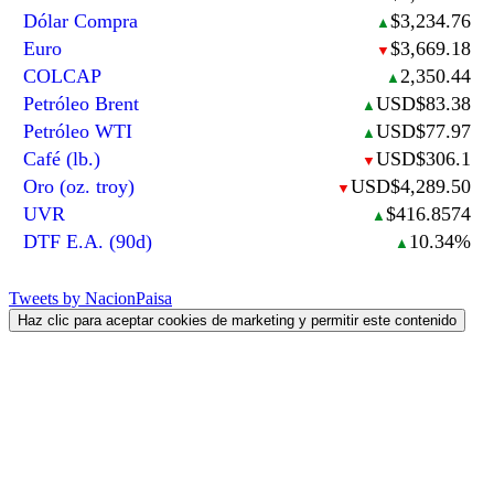
Dólar Compra
$3,234.76
▲
Euro
$3,669.18
▼
COLCAP
2,350.44
▲
Petróleo Brent
USD$83.38
▲
Petróleo WTI
USD$77.97
▲
Café (lb.)
USD$306.1
▼
Oro (oz. troy)
USD$4,289.50
▼
UVR
$416.8574
▲
DTF E.A. (90d)
10.34%
▲
Tweets by NacionPaisa
Haz clic para aceptar cookies de marketing y permitir este contenido