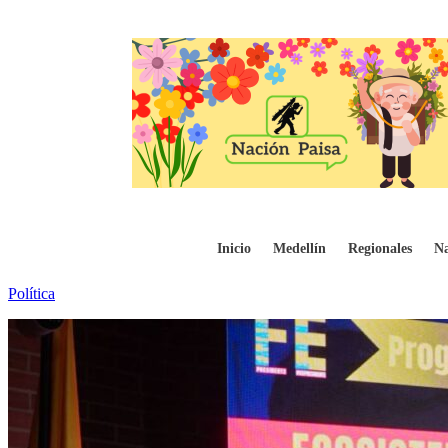
Sergio Fajardo presenta propuesta educati
Inicio
Medellín
Regionales
Na
Política