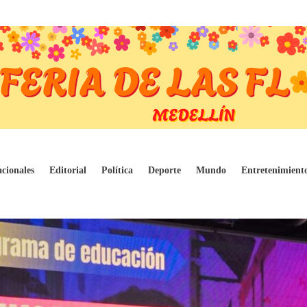
va con enfoque en equidad y cobertura
cionales
Editorial
Política
Deporte
Mundo
Entretenimient