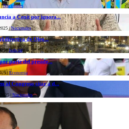
|
Nacionales
cia a Cenit por ignora...
2025
|
Nacionales
ubdirectiva de Oleo...
025
|
Judicial
or parte del preside...
2025
|
Economía
 al Congreso citar a d...
 2025
|
Nacionales