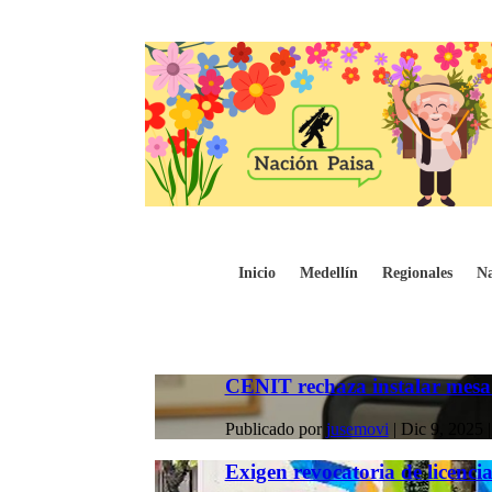
Inicio
Medellín
Regionales
Na
CENIT rechaza instalar mesa d
Publicado por
jusemovi
|
Dic 9, 2025
Exigen revocatoria de licencia