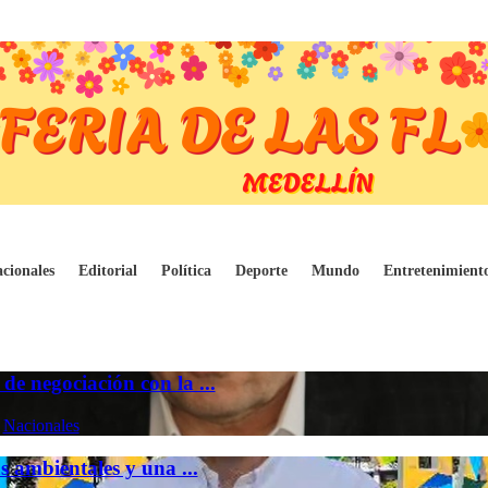
cionales
Editorial
Política
Deporte
Mundo
Entretenimient
e negociación con la ...
|
Nacionales
s ambientales y una ...