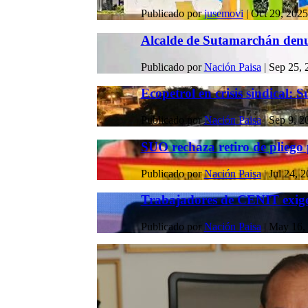
Publicado por
jusemovi
|
Oct 29, 2025
Alcalde de Sutamarchán denun
Publicado por
Nación Paisa
|
Sep 25, 
Ecopetrol en crisis sindical: S
Publicado por
Nación Paisa
|
Sep 9, 2
SUO rechaza retiro de pliego p
Publicado por
Nación Paisa
|
Jul 24, 
Trabajadores de CENIT exigen
Publicado por
Nación Paisa
|
May 16,