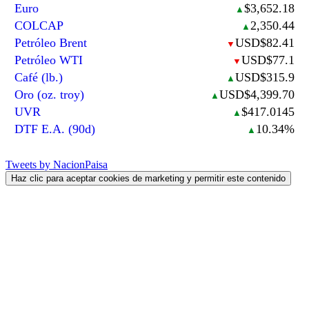
Euro
$3,652.18
▲
COLCAP
2,350.44
▲
Petróleo Brent
USD$82.41
▼
Petróleo WTI
USD$77.1
▼
Café (lb.)
USD$315.9
▲
Oro (oz. troy)
USD$4,399.70
▲
UVR
$417.0145
▲
DTF E.A. (90d)
10.34%
▲
Tweets by NacionPaisa
Haz clic para aceptar cookies de marketing y permitir este contenido