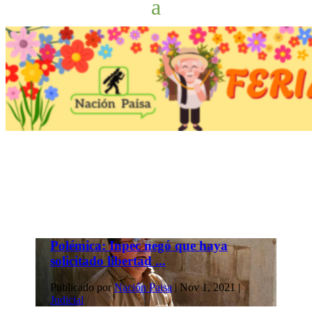
Polémica: Inpec negó que haya
solicitado libertad ...
Publicado por
Nación Paisa
|
Nov 1, 2021
|
Judicial