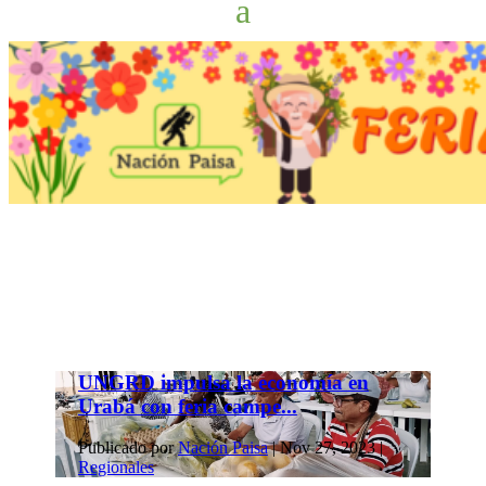
UNGRD impulsa la economía en
Urabá con feria campe...
Publicado por
Nación Paisa
|
Nov 27, 2023
|
Regionales