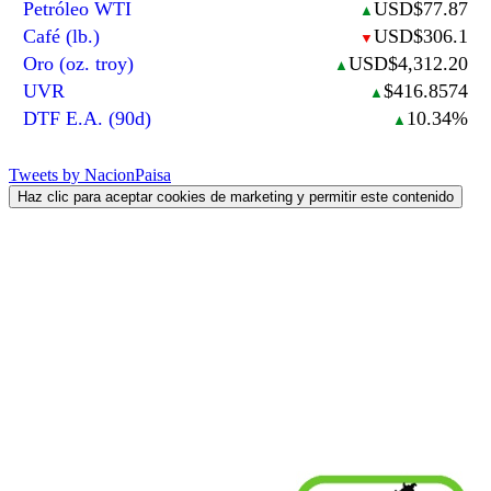
Petróleo WTI
USD$77.87
▲
Café (lb.)
USD$306.1
▼
Oro (oz. troy)
USD$4,312.20
▲
UVR
$416.8574
▲
DTF E.A. (90d)
10.34%
▲
Tweets by NacionPaisa
Haz clic para aceptar cookies de marketing y permitir este contenido