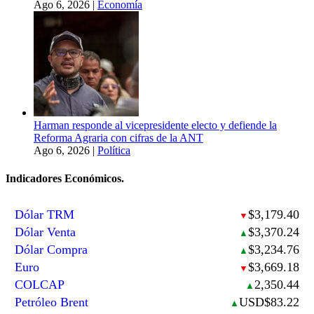
Ago 6, 2026
|
Economía
Harman responde al vicepresidente electo y defiende la
Reforma Agraria con cifras de la ANT
Ago 6, 2026
|
Política
Indicadores Económicos.
Dólar TRM
$3,179.40
▼
Dólar Venta
$3,370.24
▲
Dólar Compra
$3,234.76
▲
Euro
$3,669.18
▼
COLCAP
2,350.44
▲
Petróleo Brent
USD$83.22
▲