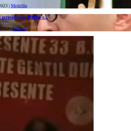
2023
|
Medellín
 presidente Petro s...
 2023
|
Judicial