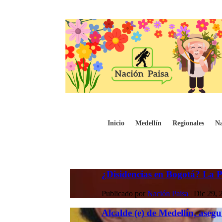
Inicio
Medellín
Regionales
Na
¿Disidencias en Bogotá? La Pol
Publicado por
Nación Paisa
|
Dic 29, 
Alcalde (e) de Medellín, asegur