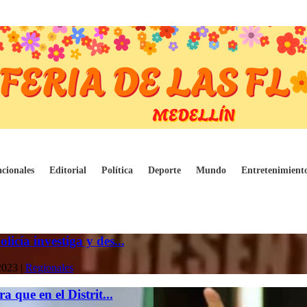
cionales
Editorial
Política
Deporte
Mundo
Entretenimient
icía investiga y des...
2023
|
Regionales
a que en el Distrit...