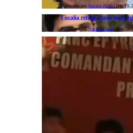
Publicado por
Nación Paisa
|
Dic 19, 
Fiscalía refuta acusaciones del
Publicado por
Nación Paisa
|
Nov 28,