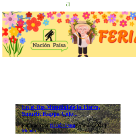
En el Día Mundial de la Tierra,
Smurfit Kappa Colo...
Publicado por
Nación Paisa
|
Abr 22, 2021
|
Mundo