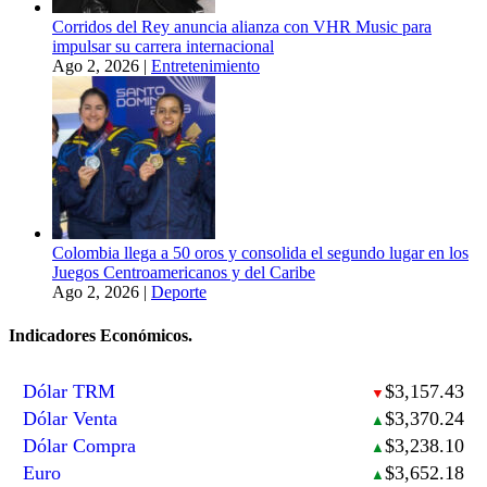
Corridos del Rey anuncia alianza con VHR Music para
impulsar su carrera internacional
Ago 2, 2026
|
Entretenimiento
Colombia llega a 50 oros y consolida el segundo lugar en los
Juegos Centroamericanos y del Caribe
Ago 2, 2026
|
Deporte
Indicadores Económicos.
Dólar TRM
$3,157.43
▼
Dólar Venta
$3,370.24
▲
Dólar Compra
$3,238.10
▲
Euro
$3,652.18
▲