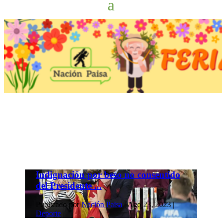
Indignación por beso no consentido
del Presidente ...
Publicado por
Nación Paisa
|
Ago 23, 2023
|
Deporte