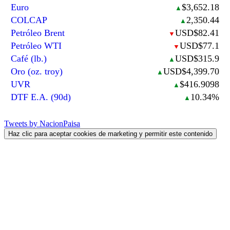
Euro
$3,652.18
▲
COLCAP
2,350.44
▲
Petróleo Brent
USD$82.41
▼
Petróleo WTI
USD$77.1
▼
Café (lb.)
USD$315.9
▲
Oro (oz. troy)
USD$4,399.70
▲
UVR
$416.9098
▲
DTF E.A. (90d)
10.34%
▲
Tweets by NacionPaisa
Haz clic para aceptar cookies de marketing y permitir este contenido