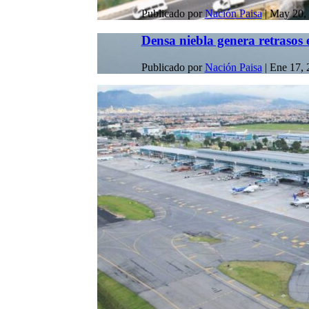
Publicado por
Nación Paisa
|
May 20,
Densa niebla genera retrasos e
Publicado por
Nación Paisa
|
Ene 17, 