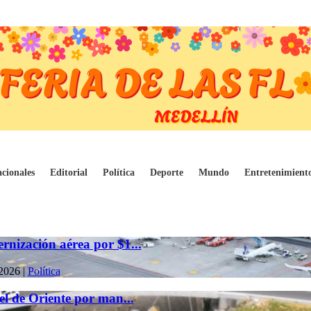
cionales
Editorial
Política
Deporte
Mundo
Entretenimient
rnización aérea por $1...
2026
|
Política
el de Oriente por man...