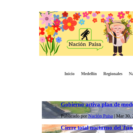
Inicio
Medellín
Regionales
Na
Gobierno activa plan de mode
Publicado por
Nación Paisa
|
Mar 30, 
Cierre total nocturno del Tún