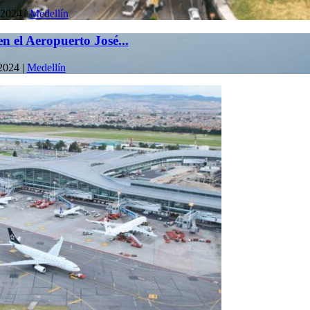
 2024
|
Medellín
n el Aeropuerto José...
2024
|
Medellín