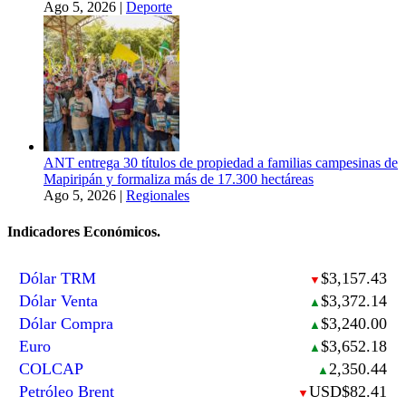
Ago 5, 2026
|
Deporte
ANT entrega 30 títulos de propiedad a familias campesinas de
Mapiripán y formaliza más de 17.300 hectáreas
Ago 5, 2026
|
Regionales
Indicadores Económicos.
Dólar TRM
$3,157.43
▼
Dólar Venta
$3,372.14
▲
Dólar Compra
$3,240.00
▲
Euro
$3,652.18
▲
COLCAP
2,350.44
▲
Petróleo Brent
USD$82.41
▼