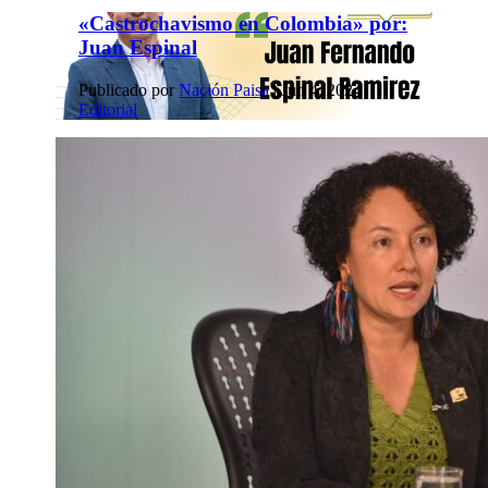
«Castrochavismo en Colombia» por:
Juan Espinal
Publicado por
Nación Paisa
|
Jun 4, 2024
|
Editorial