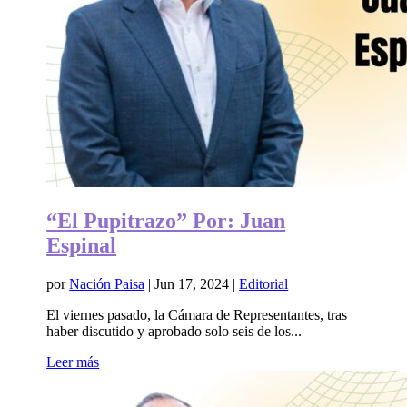
“El Pupitrazo” Por: Juan
Espinal
por
Nación Paisa
|
Jun 17, 2024
|
Editorial
El viernes pasado, la Cámara de Representantes, tras
haber discutido y aprobado solo seis de los...
Leer más