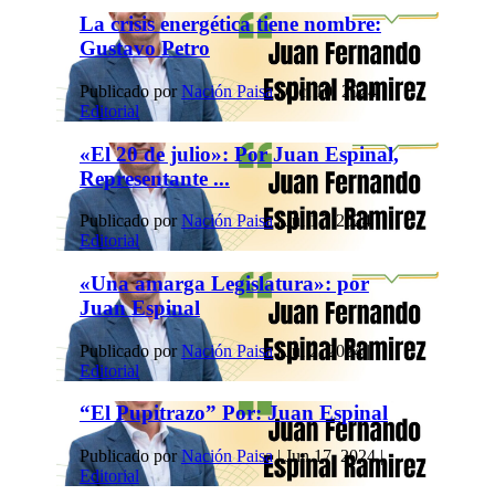
La crisis energética tiene nombre:
Gustavo Petro
Publicado por
Nación Paisa
|
Oct 10, 2024
|
Editorial
«El 20 de julio»: Por Juan Espinal,
Representante ...
Publicado por
Nación Paisa
|
Jul 17, 2024
|
Editorial
«Una amarga Legislatura»: por
Juan Espinal
Publicado por
Nación Paisa
|
Jul 2, 2024
|
Editorial
“El Pupitrazo” Por: Juan Espinal
Publicado por
Nación Paisa
|
Jun 17, 2024
|
Editorial