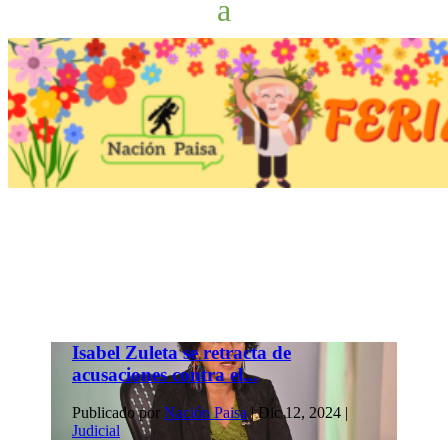
Isabel Zuleta se retracta de
acusaciones contra el...
Publicado por
Nación Paisa
|
Dic 12, 2024
|
Judicial