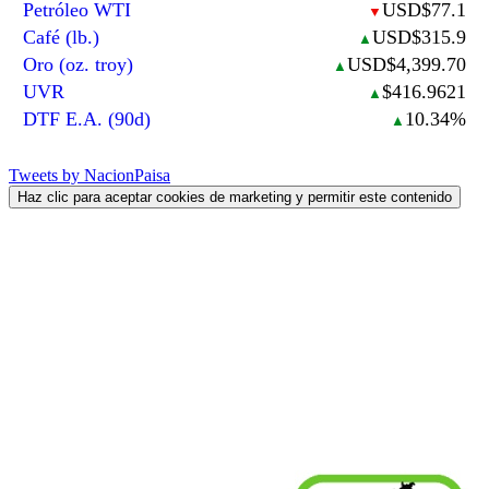
Petróleo WTI
USD$77.1
▼
Café (lb.)
USD$315.9
▲
Oro (oz. troy)
USD$4,399.70
▲
UVR
$416.9621
▲
DTF E.A. (90d)
10.34%
▲
Tweets by NacionPaisa
Haz clic para aceptar cookies de marketing y permitir este contenido