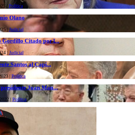
025
|
Política
inio Olano
025
|
Judicial
Gordillo Citado por l...
024
|
Judicial
ente Santos al Capi...
2023
|
Política
Expresidente Juan Man...
 2022
|
Política