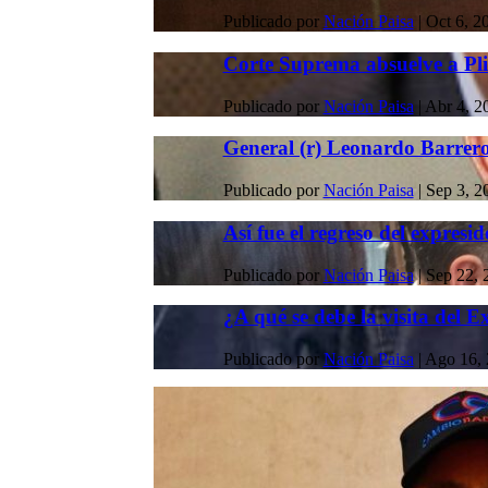
Publicado por
Nación Paisa
|
Oct 6, 2
Corte Suprema absuelve a Pl
Publicado por
Nación Paisa
|
Abr 4, 2
General (r) Leonardo Barrero 
Publicado por
Nación Paisa
|
Sep 3, 2
Así fue el regreso del expresid
Publicado por
Nación Paisa
|
Sep 22, 
¿A qué se debe la visita del 
Publicado por
Nación Paisa
|
Ago 16,