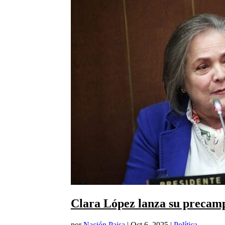
Clara López lanza su precamp
por
Nación Paisa
|
Oct 6, 2025
|
Política