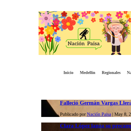
Inicio
Medellín
Regionales
Na
Falleció Germán Vargas Lleras,
Publicado por
Nación Paisa
|
May 8, 
Clara López lanza su precam