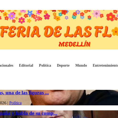
cionales
Editorial
Política
Deporte
Mundo
Entretenimient
 una de las figuras ...
2026
|
Política
paña y habla de su comp...