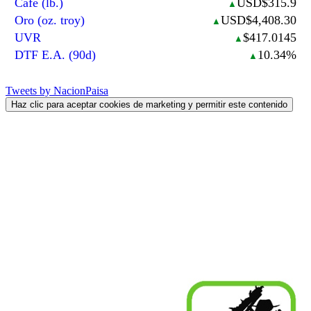
Café (lb.)
USD$315.9
▲
Oro (oz. troy)
USD$4,408.30
▲
UVR
$417.0145
▲
DTF E.A. (90d)
10.34%
▲
Tweets by NacionPaisa
Haz clic para aceptar cookies de marketing y permitir este contenido