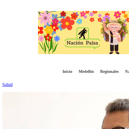
La ministra de Salud y Protección Social,
Inicio
Medellín
Regionales
Na
Salud