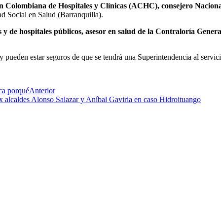
ión Colombiana de Hospitales y Clínicas (ACHC), consejero Naciona
ad Social en Salud (Barranquilla).
s y de hospitales públicos, asesor en salud de la Contraloría Gener
hy pueden estar seguros de que se tendrá una Superintendencia al servic
ca porqué
Anterior
 ex alcaldes Alonso Salazar y Aníbal Gaviria en caso Hidroituango