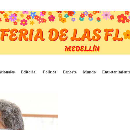
 Carolina Corcho, posesionó a Ulahy Beltrá
cionales
Editorial
Política
Deporte
Mundo
Entretenimient