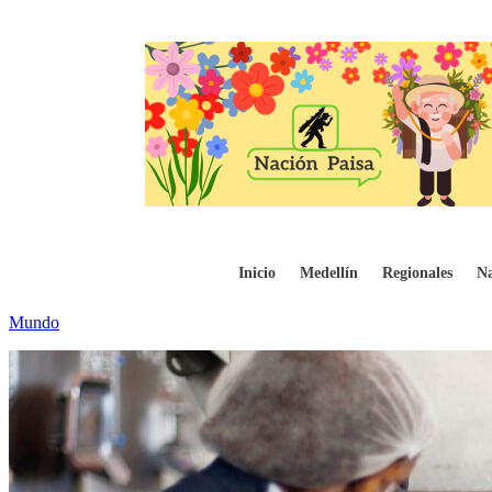
Un tercio de las mujeres en Latinoaméric
Inicio
Medellín
Regionales
Na
Mundo