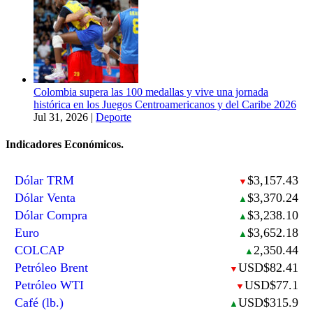
Colombia supera las 100 medallas y vive una jornada
histórica en los Juegos Centroamericanos y del Caribe 2026
Jul 31, 2026
|
Deporte
Indicadores Económicos.
Dólar TRM
$3,157.43
▼
Dólar Venta
$3,370.24
▲
Dólar Compra
$3,238.10
▲
Euro
$3,652.18
▲
COLCAP
2,350.44
▲
Petróleo Brent
USD$82.41
▼
Petróleo WTI
USD$77.1
▼
Café (lb.)
USD$315.9
▲