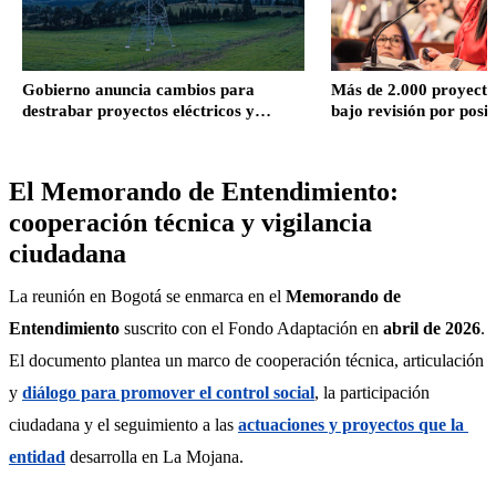
Gobierno anuncia cambios para
Más de 2.000 proyectos
destrabar proyectos eléctricos y
bajo revisión por posib
fortalecer el sistema energético en
irregularidades
Colombia
El Memorando de Entendimiento:
cooperación técnica y vigilancia
ciudadana
La reunión en Bogotá se enmarca en el 
Memorando de 
Entendimiento
 suscrito con el Fondo Adaptación en 
abril de 2026
. 
El documento plantea un marco de cooperación técnica, articulación 
y 
diálogo para promover el control social
, la participación 
ciudadana y el seguimiento a las 
actuaciones y proyectos que la 
entidad
 desarrolla en La Mojana.