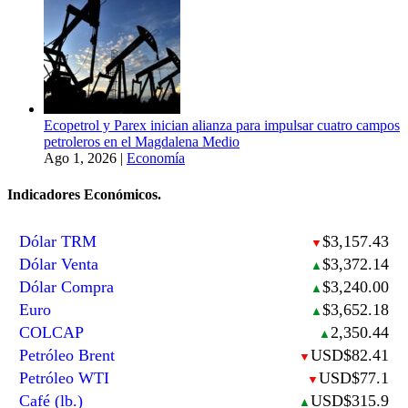
Ecopetrol y Parex inician alianza para impulsar cuatro campos
petroleros en el Magdalena Medio
Ago 1, 2026
|
Economía
Indicadores Económicos.
Dólar TRM
$3,157.43
▼
Dólar Venta
$3,372.14
▲
Dólar Compra
$3,240.00
▲
Euro
$3,652.18
▲
COLCAP
2,350.44
▲
Petróleo Brent
USD$82.41
▼
Petróleo WTI
USD$77.1
▼
Café (lb.)
USD$315.9
▲