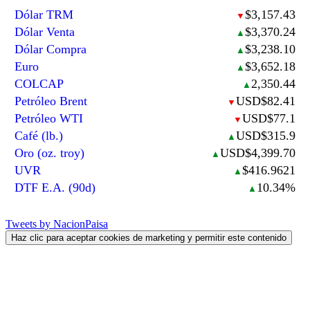
Dólar TRM
$3,157.43
▼
Dólar Venta
$3,370.24
▲
Dólar Compra
$3,238.10
▲
Euro
$3,652.18
▲
COLCAP
2,350.44
▲
Petróleo Brent
USD$82.41
▼
Petróleo WTI
USD$77.1
▼
Café (lb.)
USD$315.9
▲
Oro (oz. troy)
USD$4,399.70
▲
UVR
$416.9621
▲
DTF E.A. (90d)
10.34%
▲
Tweets by NacionPaisa
Haz clic para aceptar cookies de marketing y permitir este contenido