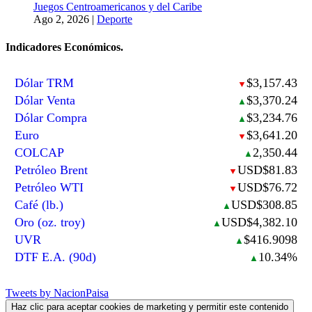
Juegos Centroamericanos y del Caribe
Ago 2, 2026
|
Deporte
Indicadores Económicos.
Dólar TRM
$3,157.43
▼
Dólar Venta
$3,370.24
▲
Dólar Compra
$3,234.76
▲
Euro
$3,641.20
▼
COLCAP
2,350.44
▲
Petróleo Brent
USD$81.83
▼
Petróleo WTI
USD$76.72
▼
Café (lb.)
USD$308.85
▲
Oro (oz. troy)
USD$4,382.10
▲
UVR
$416.9098
▲
DTF E.A. (90d)
10.34%
▲
Tweets by NacionPaisa
Haz clic para aceptar cookies de marketing y permitir este contenido