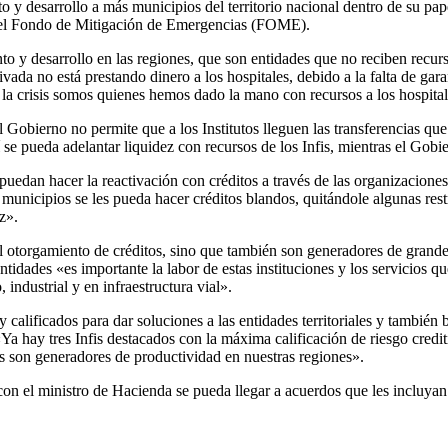
to y desarrollo a más municipios del territorio nacional dentro de su pa
s del Fondo de Mitigación de Emergencias (FOME).
o y desarrollo en las regiones, que son entidades que no reciben recur
vada no está prestando dinero a los hospitales, debido a la falta de gara
n la crisis somos quienes hemos dado la mano con recursos a los hospital
 Gobierno no permite que a los Institutos lleguen las transferencias que 
así se pueda adelantar liquidez con recursos de los Infis, mientras el Gob
puedan hacer la reactivación con créditos a través de las organizaciones 
 municipios se les pueda hacer créditos blandos, quitándole algunas restr
z».
 el otorgamiento de créditos, sino que también son generadores de grande
idades «es importante la labor de estas instituciones y los servicios q
 industrial y en infraestructura vial».
calificados para dar soluciones a las entidades territoriales y también 
a hay tres Infis destacados con la máxima calificación de riesgo credit
s son generadores de productividad en nuestras regiones».
on el ministro de Hacienda se pueda llegar a acuerdos que les incluyan 