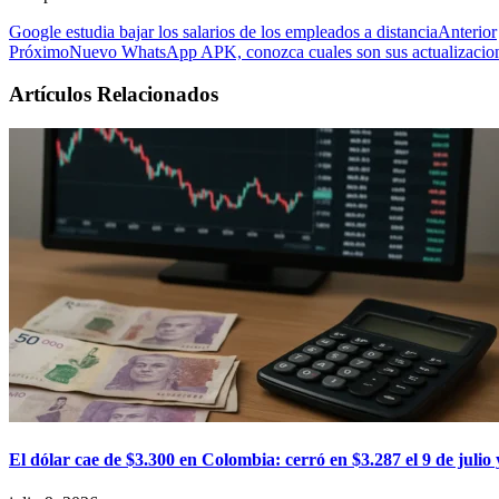
Google estudia bajar los salarios de los empleados a distancia
Anterior
Próximo
Nuevo WhatsApp APK, conozca cuales son sus actualizacio
Artículos Relacionados
El dólar cae de $3.300 en Colombia: cerró en $3.287 el 9 de jul