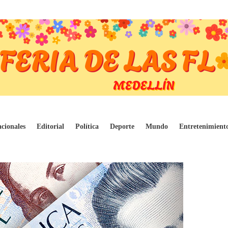
uido en la estrategia de activación económic
cionales
Editorial
Política
Deporte
Mundo
Entretenimient