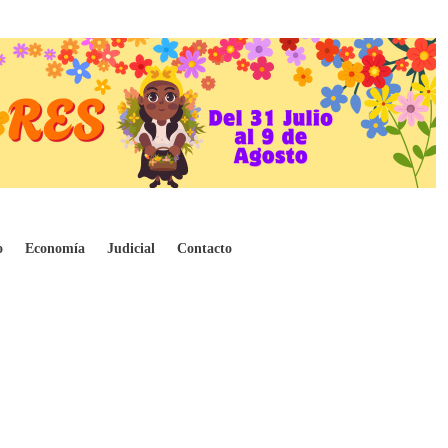
a en el país
o
Economía
Judicial
Contacto