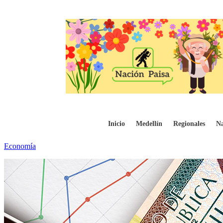
Asoinfis pide al Gobierno Nacional ser incl
Inicio
Medellín
Regionales
Na
Economía