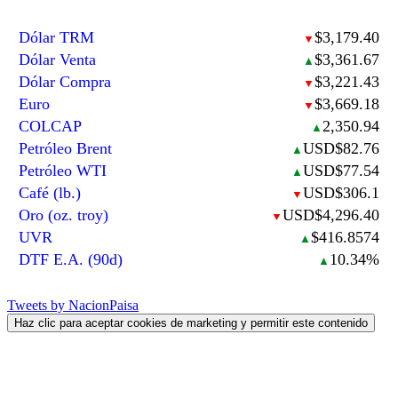
Dólar TRM
$3,179.40
▼
Dólar Venta
$3,361.67
▲
Dólar Compra
$3,221.43
▼
Euro
$3,669.18
▼
COLCAP
2,350.94
▲
Petróleo Brent
USD$82.76
▲
Petróleo WTI
USD$77.54
▲
Café (lb.)
USD$306.1
▼
Oro (oz. troy)
USD$4,296.40
▼
UVR
$416.8574
▲
DTF E.A. (90d)
10.34%
▲
Tweets by NacionPaisa
Haz clic para aceptar cookies de marketing y permitir este contenido