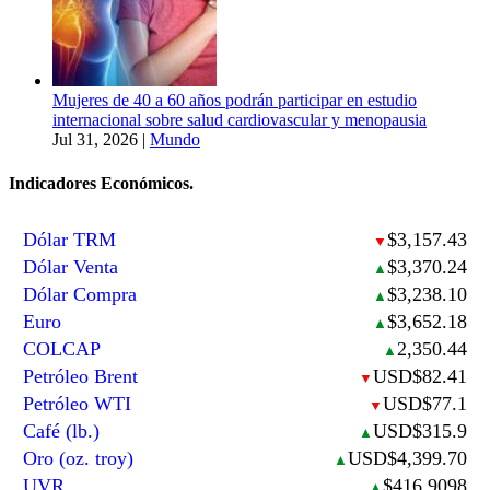
Mujeres de 40 a 60 años podrán participar en estudio
internacional sobre salud cardiovascular y menopausia
Jul 31, 2026
|
Mundo
Indicadores Económicos.
Dólar TRM
$3,157.43
▼
Dólar Venta
$3,370.24
▲
Dólar Compra
$3,238.10
▲
Euro
$3,652.18
▲
COLCAP
2,350.44
▲
Petróleo Brent
USD$82.41
▼
Petróleo WTI
USD$77.1
▼
Café (lb.)
USD$315.9
▲
Oro (oz. troy)
USD$4,399.70
▲
UVR
$416.9098
▲