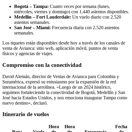
Bogotá – Tampa:
Cuatro veces por semana (lunes,
miércoles, viernes y domingo) con 1.440 asientos disponibles.
Medellín – Fort Lauderdale:
Un vuelo diario con 2.520
asientos semanales.
San José – Miami:
Frecuencia diaria con 2.520 asientos
semanales.
Los tiquetes están disponibles desde hoy a través de los canales de
venta de Avianca: sitio web, aplicación móvil, puntos de venta
físicos y agencias de viajes.
Compromiso con la conectividad
David Alemán, director de Ventas de Avianca para Colombia y
Suramérica, expresó su entusiasmo por la expansión de la red
internacional de la aerolínea. «Luego de un 2024 histórico,
seguimos fortaleciendo la conectividad de Bogotá, Medellín y San
José hacia Estados Unidos, y nos emociona inaugurar Tampa como
nuevo destino», declaró.
Itinerario de vuelos
Hora
Hora
Fecha
Ruta
Vuelo
de
de
Frecuencia
de