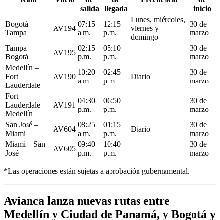
salida
llegada
inicio
Lunes, miércoles,
Bogotá –
07:15
12:15
30 de
AV194
viernes y
Tampa
a.m.
p.m.
marzo
domingo
Tampa –
02:15
05:10
30 de
AV195
Bogotá
p.m.
p.m.
marzo
Medellín –
10:20
02:45
30 de
Fort
AV190
Diario
a.m.
p.m.
marzo
Lauderdale
Fort
04:30
06:50
30 de
Lauderdale –
AV191
p.m.
p.m.
marzo
Medellín
San José –
08:25
01:15
30 de
AV604
Diario
Miami
a.m.
p.m.
marzo
Miami – San
09:40
10:40
30 de
AV605
José
p.m.
p.m.
marzo
*Las operaciones están sujetas a aprobación gubernamental.
Avianca lanza nuevas rutas entre
Medellín y Ciudad de Panamá, y Bogotá y