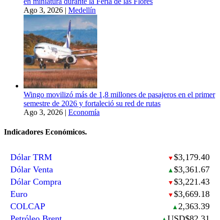
en miniatura durante la Feria de las Flores
Ago 3, 2026
|
Medellín
Wingo movilizó más de 1,8 millones de pasajeros en el primer
semestre de 2026 y fortaleció su red de rutas
Ago 3, 2026
|
Economía
Indicadores Económicos.
Dólar TRM
$3,179.40
▼
Dólar Venta
$3,361.67
▲
Dólar Compra
$3,221.43
▼
Euro
$3,669.18
▼
COLCAP
2,363.39
▲
Petróleo Brent
USD$82.31
▲