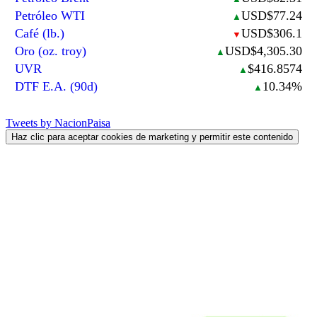
Petróleo WTI
USD$77.24
▲
Café (lb.)
USD$306.1
▼
Oro (oz. troy)
USD$4,305.30
▲
UVR
$416.8574
▲
DTF E.A. (90d)
10.34%
▲
Tweets by NacionPaisa
Haz clic para aceptar cookies de marketing y permitir este contenido