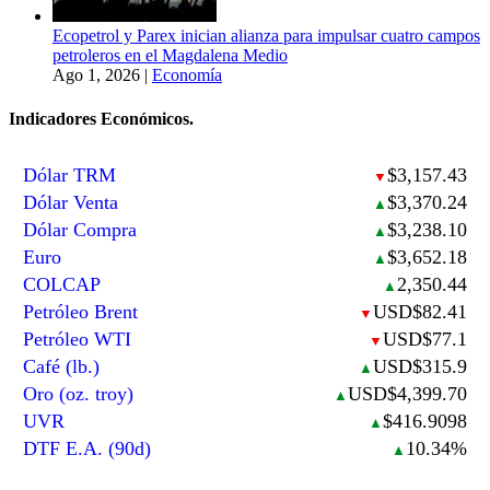
Ecopetrol y Parex inician alianza para impulsar cuatro campos
petroleros en el Magdalena Medio
Ago 1, 2026
|
Economía
Indicadores Económicos.
Dólar TRM
$3,157.43
▼
Dólar Venta
$3,370.24
▲
Dólar Compra
$3,238.10
▲
Euro
$3,652.18
▲
COLCAP
2,350.44
▲
Petróleo Brent
USD$82.41
▼
Petróleo WTI
USD$77.1
▼
Café (lb.)
USD$315.9
▲
Oro (oz. troy)
USD$4,399.70
▲
UVR
$416.9098
▲
DTF E.A. (90d)
10.34%
▲