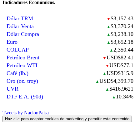
Indicadores Económicos.
Dólar TRM
$3,157.43
▼
Dólar Venta
$3,370.24
▲
Dólar Compra
$3,238.10
▲
Euro
$3,652.18
▲
COLCAP
2,350.44
▲
Petróleo Brent
USD$82.41
▼
Petróleo WTI
USD$77.1
▼
Café (lb.)
USD$315.9
▲
Oro (oz. troy)
USD$4,399.70
▲
UVR
$416.9621
▲
DTF E.A. (90d)
10.34%
▲
Tweets by NacionPaisa
Haz clic para aceptar cookies de marketing y permitir este contenido