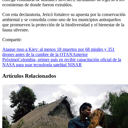
ecosistemas de donde fueron extraídos.
Con esta declaratoria, Jericó fortalece su apuesta por la conservación
ambiental y se consolida como uno de los municipios antioqueños
que promueven la protección de la biodiversidad y el bienestar de la
fauna silvestre.
Compartir:
Ataque ruso a Kiev: al menos 18 muertos por 68 misiles y 351
drones antes de la cumbre de la OTAN
Anterior
Próximo
Colombia, primer país en recibir capacitación oficial de la
NASA para usar tecnología satelital NISAR
Artículos Relacionados