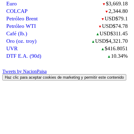
Euro
$3,669.18
▼
COLCAP
2,344.80
▼
Petróleo Brent
USD$79.1
▼
Petróleo WTI
USD$74.78
▼
Café (lb.)
USD$311.45
▲
Oro (oz. troy)
USD$4,321.70
▲
UVR
$416.8051
▲
DTF E.A. (90d)
10.34%
▲
Tweets by NacionPaisa
Haz clic para aceptar cookies de marketing y permitir este contenido