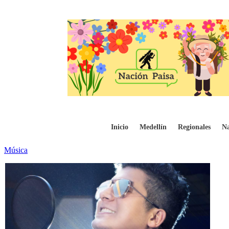
‘Confía en Mí’, hit en las plataformas di
Inicio
Medellín
Regionales
Na
Música