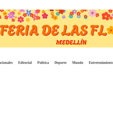
gitales: La nueva apuesta de Fernando Range
cionales
Editorial
Política
Deporte
Mundo
Entretenimient