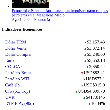
Ecopetrol y Parex inician alianza para impulsar cuatro campos
petroleros en el Magdalena Medio
Ago 1, 2026
|
Economía
Indicadores Económicos.
Dólar TRM
$3,157.43
▼
Dólar Venta
$3,372.14
▲
Dólar Compra
$3,240.00
▲
Euro
$3,652.18
▲
COLCAP
2,350.44
▲
Petróleo Brent
USD$82.41
▼
Petróleo WTI
USD$77.1
▼
Café (lb.)
USD$315.9
▲
Oro (oz. troy)
USD$4,399.70
▲
UVR
$417.0145
▲
DTF E.A. (90d)
10.34%
▲