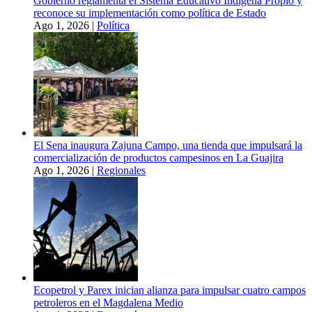
Gobierno reglamenta el Sistema Educativo Indígena Propio y
reconoce su implementación como política de Estado
Ago 1, 2026
|
Política
El Sena inaugura Zajuna Campo, una tienda que impulsará la
comercialización de productos campesinos en La Guajira
Ago 1, 2026
|
Regionales
Ecopetrol y Parex inician alianza para impulsar cuatro campos
petroleros en el Magdalena Medio