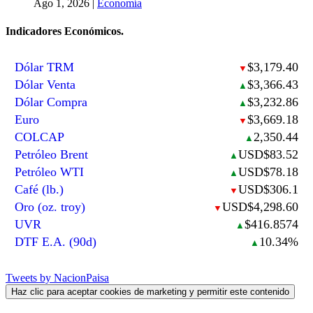
Ago 1, 2026
|
Economía
Indicadores Económicos.
Dólar TRM
$3,179.40
▼
Dólar Venta
$3,366.43
▲
Dólar Compra
$3,232.86
▲
Euro
$3,669.18
▼
COLCAP
2,350.44
▲
Petróleo Brent
USD$83.52
▲
Petróleo WTI
USD$78.18
▲
Café (lb.)
USD$306.1
▼
Oro (oz. troy)
USD$4,298.60
▼
UVR
$416.8574
▲
DTF E.A. (90d)
10.34%
▲
Tweets by NacionPaisa
Haz clic para aceptar cookies de marketing y permitir este contenido