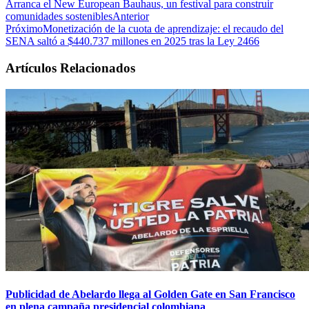
Arranca el New European Bauhaus, un festival para construir
comunidades sostenibles
Anterior
Próximo
Monetización de la cuota de aprendizaje: el recaudo del
SENA saltó a $440.737 millones en 2025 tras la Ley 2466
Artículos Relacionados
Publicidad de Abelardo llega al Golden Gate en San Francisco
en plena campaña presidencial colombiana