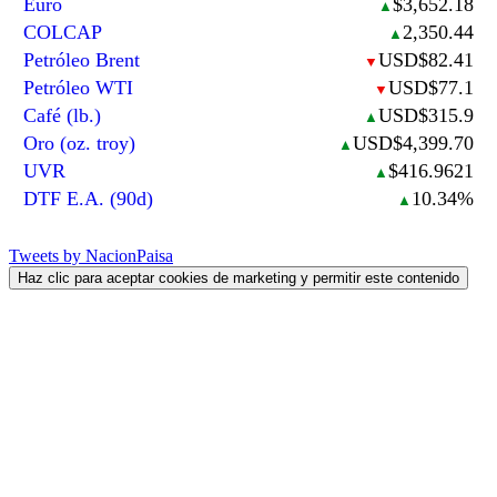
Euro
$3,652.18
▲
COLCAP
2,350.44
▲
Petróleo Brent
USD$82.41
▼
Petróleo WTI
USD$77.1
▼
Café (lb.)
USD$315.9
▲
Oro (oz. troy)
USD$4,399.70
▲
UVR
$416.9621
▲
DTF E.A. (90d)
10.34%
▲
Tweets by NacionPaisa
Haz clic para aceptar cookies de marketing y permitir este contenido