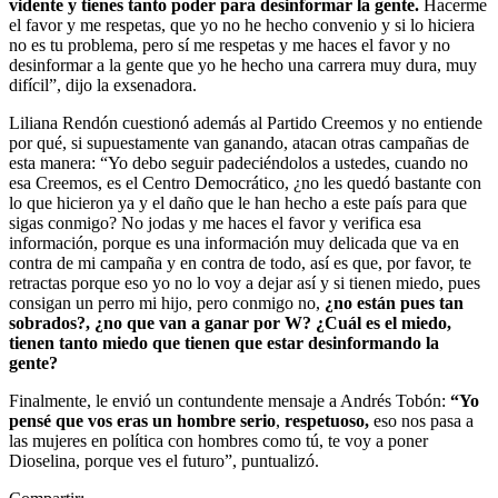
vidente y tienes tanto poder para desinformar la gente.
Hacerme
el favor y me respetas, que yo no he hecho convenio y si lo hiciera
no es tu problema, pero sí me respetas y me haces el favor y no
desinformar a la gente que yo he hecho una carrera muy dura, muy
difícil”, dijo la exsenadora.
Liliana Rendón cuestionó además al Partido Creemos y no entiende
por qué, si supuestamente van ganando, atacan otras campañas de
esta manera: “Yo debo seguir padeciéndolos a ustedes, cuando no
esa Creemos, es el Centro Democrático, ¿no les quedó bastante con
lo que hicieron ya y el daño que le han hecho a este país para que
sigas conmigo? No jodas y me haces el favor y verifica esa
información, porque es una información muy delicada que va en
contra de mi campaña y en contra de todo, así es que, por favor, te
retractas porque eso yo no lo voy a dejar así y si tienen miedo, pues
consigan un perro mi hijo, pero conmigo no,
¿no están pues tan
sobrados?, ¿no que van a ganar por W? ¿Cuál es el miedo,
tienen tanto miedo que tienen que estar desinformando la
gente?
Finalmente, le envió un contundente mensaje a Andrés Tobón:
“Yo
pensé que vos eras un hombre serio
,
respetuoso,
eso nos pasa a
las mujeres en política con hombres como tú, te voy a poner
Dioselina, porque ves el futuro”, puntualizó.