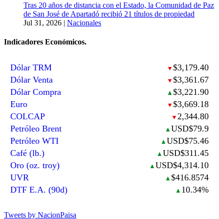
Tras 20 años de distancia con el Estado, la Comunidad de Paz
de San José de Apartadó recibió 21 títulos de propiedad
Jul 31, 2026
|
Nacionales
Indicadores Económicos.
Dólar TRM
$3,179.40
▼
Dólar Venta
$3,361.67
▼
Dólar Compra
$3,221.90
▲
Euro
$3,669.18
▼
COLCAP
2,344.80
▼
Petróleo Brent
USD$79.9
▲
Petróleo WTI
USD$75.46
▲
Café (lb.)
USD$311.45
▲
Oro (oz. troy)
USD$4,314.10
▲
UVR
$416.8574
▲
DTF E.A. (90d)
10.34%
▲
Tweets by NacionPaisa