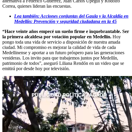
alternativa a Federico Gutiérrez, Juan Carlos Upegui y Rodolfo
Correa, quienes lideran las encuestas.
Lea también: Acciones conjuntas del Gaula y la Alcaldía en
Medellín: Prevención y seguridad ciudadana en la 45
“Hace veinte años empecé un sueño firme e inquebrantable. Ser
la primera alcaldesa por votación popular en Medellín.
Hoy
pongo toda una vida de servicio a disposición de nuestra amada
ciudad. Mi compromiso es mejorar la calidad de vida de cada
Medellinense y aportar a un futuro próspero para las generaciones
venideras. Los invito para que trabajemos juntos por Medellín,
patrimonio de todos”, aseguró Liliana Rendón en un video que se
emitirá por desde hoy por televisión.