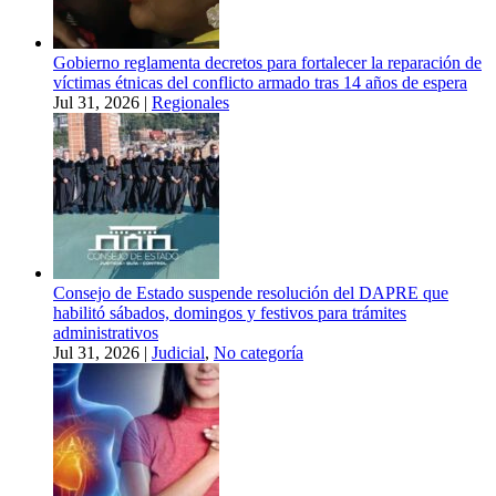
Gobierno reglamenta decretos para fortalecer la reparación de
víctimas étnicas del conflicto armado tras 14 años de espera
Jul 31, 2026
|
Regionales
Consejo de Estado suspende resolución del DAPRE que
habilitó sábados, domingos y festivos para trámites
administrativos
Jul 31, 2026
|
Judicial
,
No categoría