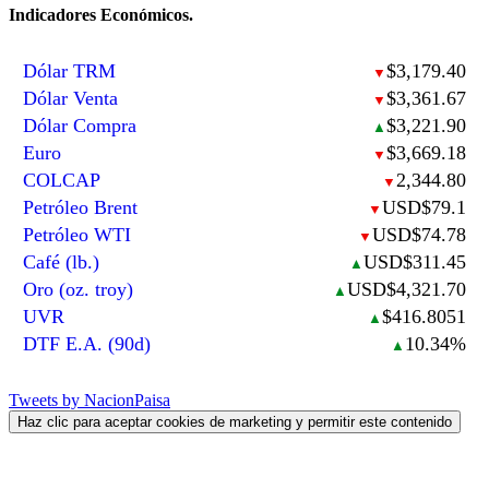
Indicadores Económicos.
Dólar TRM
$3,179.40
▼
Dólar Venta
$3,361.67
▼
Dólar Compra
$3,221.90
▲
Euro
$3,669.18
▼
COLCAP
2,344.80
▼
Petróleo Brent
USD$79.1
▼
Petróleo WTI
USD$74.78
▼
Café (lb.)
USD$311.45
▲
Oro (oz. troy)
USD$4,321.70
▲
UVR
$416.8051
▲
DTF E.A. (90d)
10.34%
▲
Tweets by NacionPaisa
Haz clic para aceptar cookies de marketing y permitir este contenido