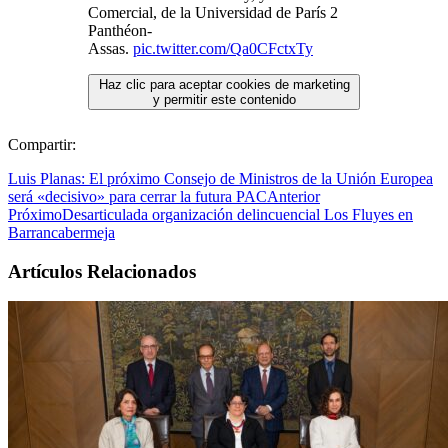
Comercial, de la Universidad de París 2
Panthéon-
Assas.
pic.twitter.com/Qa0CFctxTy
Haz clic para aceptar cookies de marketing
y permitir este contenido
Compartir:
Luis Planas: El próximo Consejo de Ministros de la Unión Europea
será «decisivo» para cerrar la futura PAC
Anterior
Próximo
Desarticulada organización delincuencial Los Fluyes en
Barrancabermeja
Artículos Relacionados