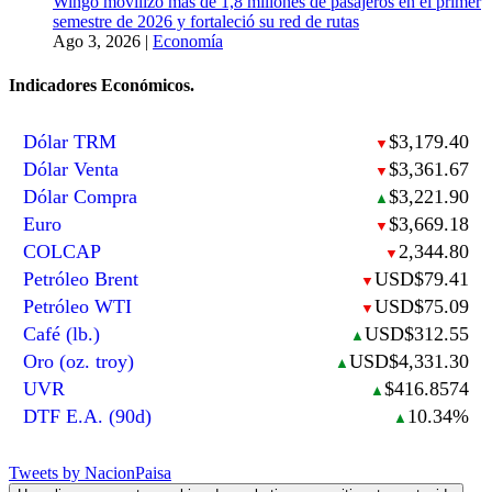
Wingo movilizó más de 1,8 millones de pasajeros en el primer
semestre de 2026 y fortaleció su red de rutas
Ago 3, 2026
|
Economía
Indicadores Económicos.
Dólar TRM
$3,179.40
▼
Dólar Venta
$3,361.67
▼
Dólar Compra
$3,221.90
▲
Euro
$3,669.18
▼
COLCAP
2,344.80
▼
Petróleo Brent
USD$79.41
▼
Petróleo WTI
USD$75.09
▼
Café (lb.)
USD$312.55
▲
Oro (oz. troy)
USD$4,331.30
▲
UVR
$416.8574
▲
DTF E.A. (90d)
10.34%
▲
Tweets by NacionPaisa