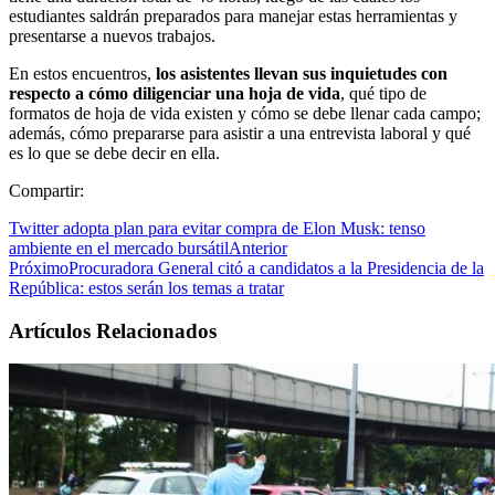
estudiantes saldrán preparados para manejar estas herramientas y
presentarse a nuevos trabajos.
En estos encuentros,
los asistentes llevan sus inquietudes con
respecto a cómo diligenciar una hoja de vida
, qué tipo de
formatos de hoja de vida existen y cómo se debe llenar cada campo;
además, cómo prepararse para asistir a una entrevista laboral y qué
es lo que se debe decir en ella.
Compartir:
Twitter adopta plan para evitar compra de Elon Musk: tenso
ambiente en el mercado bursátil
Anterior
Próximo
Procuradora General citó a candidatos a la Presidencia de la
República: estos serán los temas a tratar
Artículos Relacionados