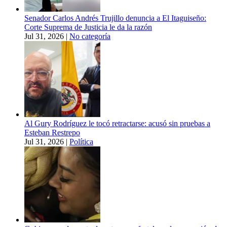
Senador Carlos Andrés Trujillo denuncia a El Itaguiseño:
Corte Suprema de Justicia le da la razón
Jul 31, 2026
|
No categoría
Al Gury Rodríguez le tocó retractarse: acusó sin pruebas a
Esteban Restrepo
Jul 31, 2026
|
Política