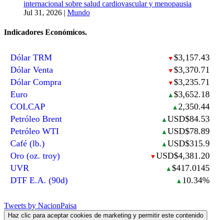
internacional sobre salud cardiovascular y menopausia
Jul 31, 2026
|
Mundo
Indicadores Económicos.
Dólar TRM
$3,157.43
▼
Dólar Venta
$3,370.71
▼
Dólar Compra
$3,235.71
▼
Euro
$3,652.18
▲
COLCAP
2,350.44
▲
Petróleo Brent
USD$84.53
▲
Petróleo WTI
USD$78.89
▲
Café (lb.)
USD$315.9
▲
Oro (oz. troy)
USD$4,381.20
▼
UVR
$417.0145
▲
DTF E.A. (90d)
10.34%
▲
Tweets by NacionPaisa
Haz clic para aceptar cookies de marketing y permitir este contenido