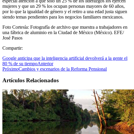
especial atención a que solo un 25 % de los liderazgos los ejercen
mujeres y que un 29 % los ocupan personas mayores de 60 años,
por lo que la igualdad de género y el retiro a una edad justa siguen
siendo temas pendientes para los negocios familiares mexicanos.
Foto Cortesía: Fotografía de archivo que muestra a trabajadores en
una fábrica de aluminio en la Ciudad de México (México). EFE/
José Pasos
Compartir:
Google anticipa que la inteligencia artificial devolverá a la gente el
80 % de su tiempo
Anterior
Próximo
Cambios y escenarios de la Reforma Pensional
Artículos Relacionados