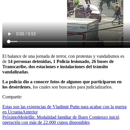
El balance de una jornada de terror, con protestas y vandalismos es
de
14 personas detenidas, 1 Policía lesionado, 26 buses de
Transcaribe, dos estaciones e instalaciones del tránsito
vandalizadas
.
La policia dio a conocer fotos de algunos que participaron en
los desórdenes
, los cuales son buscados para judicializarlos.
Compartir:
Estas son las exigencias de Vladimir Putin para acabar con la guerra
en Ucrania
Anterior
Próximo
Medellín: Modalidad familiar de Buen Comienzo inició
operación con más de 22.000 cupos disponibles