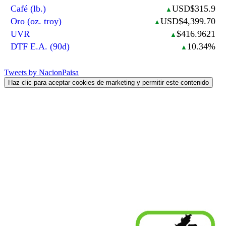
Café (lb.)
USD$315.9
▲
Oro (oz. troy)
USD$4,399.70
▲
UVR
$416.9621
▲
DTF E.A. (90d)
10.34%
▲
Tweets by NacionPaisa
Haz clic para aceptar cookies de marketing y permitir este contenido