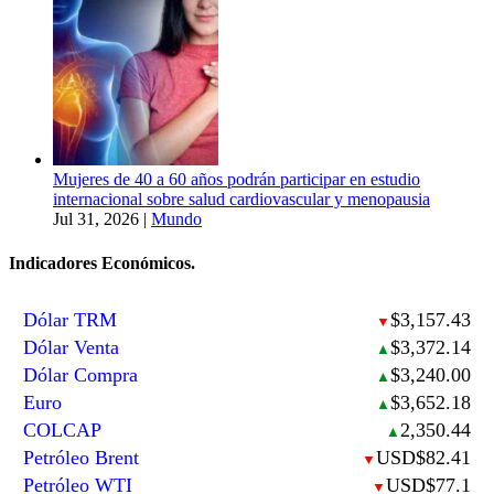
Mujeres de 40 a 60 años podrán participar en estudio
internacional sobre salud cardiovascular y menopausia
Jul 31, 2026
|
Mundo
Indicadores Económicos.
Dólar TRM
$3,157.43
▼
Dólar Venta
$3,372.14
▲
Dólar Compra
$3,240.00
▲
Euro
$3,652.18
▲
COLCAP
2,350.44
▲
Petróleo Brent
USD$82.41
▼
Petróleo WTI
USD$77.1
▼