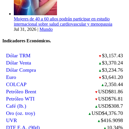
Mujeres de 40 a 60 años podrán participar en estudio
internacional sobre salud cardiovascular y menopausia
Jul 31, 2026
|
Mundo
Indicadores Económicos.
Dólar TRM
$3,157.43
▼
Dólar Venta
$3,370.24
▲
Dólar Compra
$3,234.76
▲
Euro
$3,641.20
▼
COLCAP
2,350.44
▲
Petróleo Brent
USD$81.86
▼
Petróleo WTI
USD$76.81
▼
Café (lb.)
USD$308.7
▲
Oro (oz. troy)
USD$4,376.70
▲
UVR
$416.9098
▲
DTF E.A. (90d)
10.34%
▲