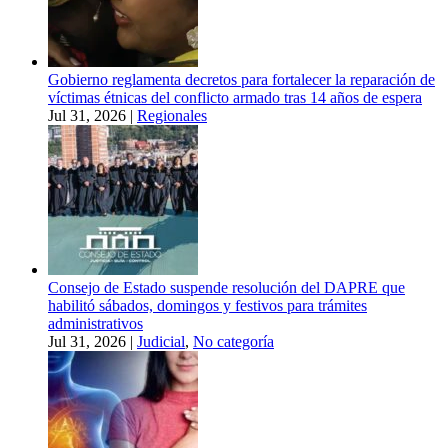
Gobierno reglamenta decretos para fortalecer la reparación de
víctimas étnicas del conflicto armado tras 14 años de espera
Jul 31, 2026
|
Regionales
Consejo de Estado suspende resolución del DAPRE que
habilitó sábados, domingos y festivos para trámites
administrativos
Jul 31, 2026
|
Judicial
,
No categoría