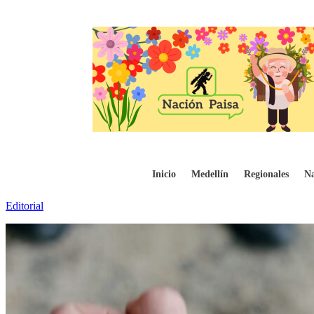
Recomendaciones para personas que están 
Inicio
Medellín
Regionales
Na
Editorial