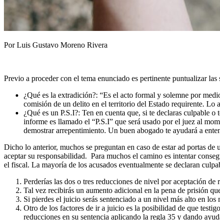
Por Luis Gustavo Moreno Rivera
Previo a proceder con el tema enunciado es pertinente puntualizar las 
¿Qué es la extradición?: “Es el acto formal y solemne por medio
comisión de un delito en el territorio del Estado requirente. L
¿Qué es un P.S.I?: Ten en cuenta que, si te declaras culpable o 
informe es llamado el “P.S.I” que será usado por el juez al mome
demostrar arrepentimiento. Un buen abogado te ayudará a ente
Dicho lo anterior, muchos se preguntan en caso de estar ad portas de u
aceptar su responsabilidad. Para muchos el camino es intentar consegui
el fiscal. La mayoría de los acusados eventualmente se declaran culpab
Perderías las dos o tres reducciones de nivel por aceptación de 
Tal vez recibirás un aumento adicional en la pena de prisión qu
Si pierdes el juicio serás sentenciado a un nivel más alto en l
Otro de los factores de ir a juicio es la posibilidad de que test
reducciones en su sentencia aplicando la regla 35 y dando ayuda c