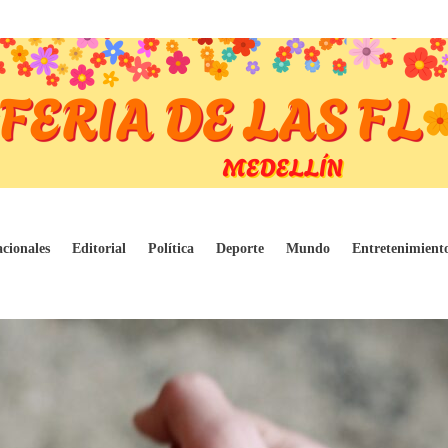
camino hacia la extradición en Estados Uni
cionales
Editorial
Política
Deporte
Mundo
Entretenimient