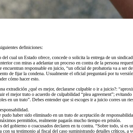
siguientes definiciones:
 del cual un Estado ofrece, concede o solicita la entrega de un sindicad
o anterior con miras a adelantar un proceso en contra de la persona requ
te encuentran responsable en juicio, “un oficial de probatoria va a ser d
nto de fijar la condena. Usualmente el oficial preguntará por tu versión 
nder cómo hacer esto.
na extradición ¿qué es mejor, declararse culpable o ir a juicio?: “apro
r el mejor trato o acuerdo de culpabilidad “plea agreement”; evitando as
les en un trato”. Debes entender que si escoges ir a juicio corres un ri
responsabilidad.
e pudo haber sido eliminado en un trato de aceptación de responsabilida
os máximos permitidos, realmente pagarás mucho tiempo en prisión.
igos del gobierno o coacusados declaren en tu contra. “Sobre todo, si es u
on su testimonio al fiscal del caso suministrando detalles críticos, a ve