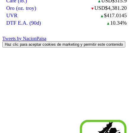
Café (lb.)
USD$315.9
▲
Oro (oz. troy)
USD$4,381.20
▼
UVR
$417.0145
▲
DTF E.A. (90d)
10.34%
▲
Tweets by NacionPaisa
Haz clic para aceptar cookies de marketing y permitir este contenido