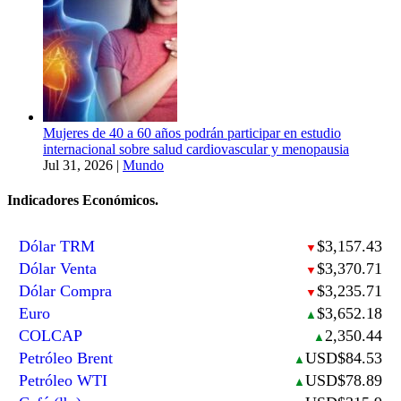
Mujeres de 40 a 60 años podrán participar en estudio
internacional sobre salud cardiovascular y menopausia
Jul 31, 2026
|
Mundo
Indicadores Económicos.
Dólar TRM
$3,157.43
▼
Dólar Venta
$3,370.71
▼
Dólar Compra
$3,235.71
▼
Euro
$3,652.18
▲
COLCAP
2,350.44
▲
Petróleo Brent
USD$84.53
▲
Petróleo WTI
USD$78.89
▲