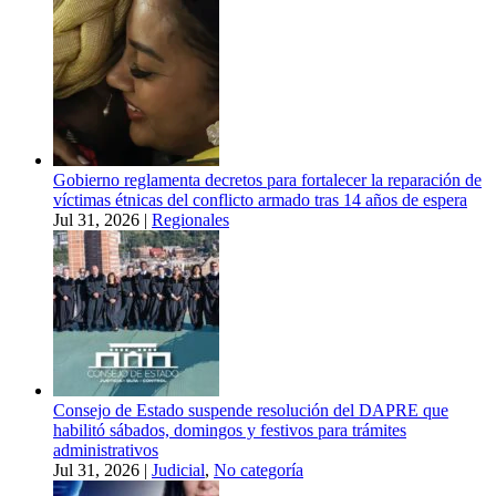
Gobierno reglamenta decretos para fortalecer la reparación de
víctimas étnicas del conflicto armado tras 14 años de espera
Jul 31, 2026
|
Regionales
Consejo de Estado suspende resolución del DAPRE que
habilitó sábados, domingos y festivos para trámites
administrativos
Jul 31, 2026
|
Judicial
,
No categoría