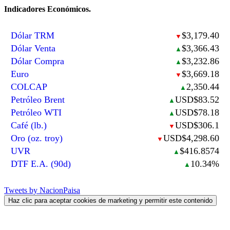
Indicadores Económicos.
Dólar TRM
$3,179.40
▼
Dólar Venta
$3,366.43
▲
Dólar Compra
$3,232.86
▲
Euro
$3,669.18
▼
COLCAP
2,350.44
▲
Petróleo Brent
USD$83.52
▲
Petróleo WTI
USD$78.18
▲
Café (lb.)
USD$306.1
▼
Oro (oz. troy)
USD$4,298.60
▼
UVR
$416.8574
▲
DTF E.A. (90d)
10.34%
▲
Tweets by NacionPaisa
Haz clic para aceptar cookies de marketing y permitir este contenido