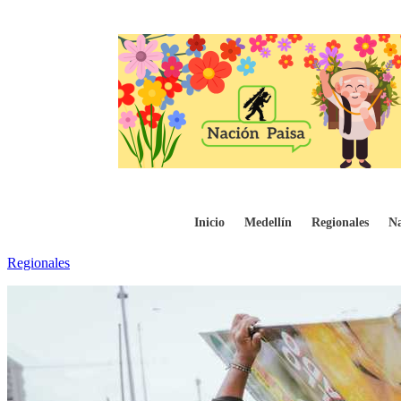
Barrida contra la publicidad irregular en 
Inicio
Medellín
Regionales
Na
Regionales