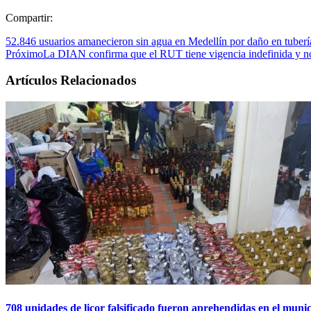
Compartir:
52.846 usuarios amanecieron sin agua en Medellín por daño en tube
Próximo
La DIAN confirma que el RUT tiene vigencia indefinida y no 
Artículos Relacionados
708 unidades de licor falsificado fueron aprehendidas en el munic