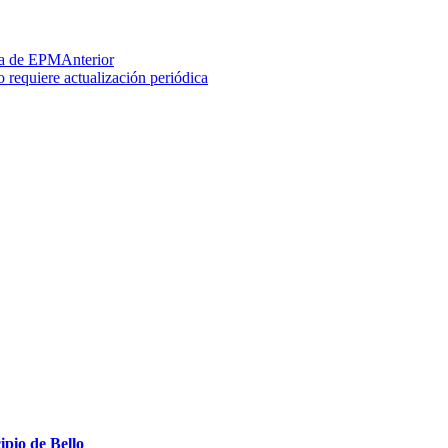
ría de EPM
Anterior
requiere actualización periódica
ipio de Bello