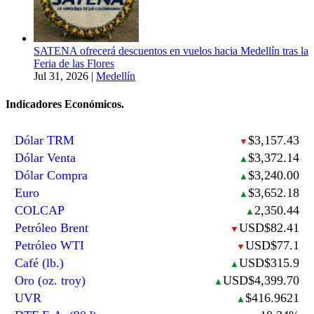
SATENA ofrecerá descuentos en vuelos hacia Medellín tras la
Feria de las Flores
Jul 31, 2026
|
Medellín
Indicadores Económicos.
Dólar TRM
$3,157.43
▼
Dólar Venta
$3,372.14
▲
Dólar Compra
$3,240.00
▲
Euro
$3,652.18
▲
COLCAP
2,350.44
▲
Petróleo Brent
USD$82.41
▼
Petróleo WTI
USD$77.1
▼
Café (lb.)
USD$315.9
▲
Oro (oz. troy)
USD$4,399.70
▲
UVR
$416.9621
▲