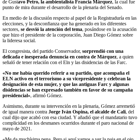
de Gust
avo Petro, la ambientalista Francia Márquez
, la cual fue
punto de mira durante el desarrollo de la plenaria del Senado.
En medio de la discusión respecto al papel de la Registraduría en las
elecciones, y la desconfianza que ha generado en los diferentes
sectores,
se desvió la atención del tema
, posándose en la acusación
que hizo el presidente de la corporación, Juan Diego Gómez sobre
la lideresa social.
El congresista, del partido Conservador,
sorprendió con una
delicada e inesperada denuncia en contra de Márquez
, a quien
señaló de tener relación con el Eln y las disidencias de las Farc.
«No me había querido referir a su partido, que acompaña el
ELN activo en el terrorismo a su vicepresidente y celebran la
designación de esta mujer, y que las antiguas Farc y algunas
disidencias se han expresado también en favor de su campaña
presidencial»
, afirmó Gómez.
Asimismo, durante su intervención en la plenaria, Gómez arremetió
de igual manera contra
Jorge Iván Ospina, el alcalde de Cali
, del
cual dijo que acabó con esa ciudad. Y añadió que el mandatario tuvo
complicidad en los desmanes ocurridos durante el paro nacional de
mayo de 2021.
«Me da muchísima pena. Pero si aquí vamos a ver la paja en el ojo